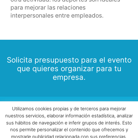
para mejorar las relaciones
interpersonales entre empleados.
Solicita presupuesto para el evento
que quieres organizar para tu
empresa.
Todos los derechos reservados |
Aviso
Utilizamos cookies propias y de terceros para mejorar
Legal
|
Política de Cookies
|
Política de privacidad
| ©
nuestros servicios, elaborar información estadística, analizar
2018 www.beok.es | Telf: 958 40 53 40 |
sus hábitos de navegación e inferir grupos de interés. Esto
info@beok.es
(Incluir teléfono de contacto)
nos permite personalizar el contenido que ofrecemos y
mostrarle publicidad relacionada con sus preferencias.