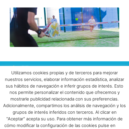
Todos los derechos reservados |
Aviso
Utilizamos cookies propias y de terceros para mejorar
Legal
|
Política de Cookies
|
Política de privacidad
| ©
nuestros servicios, elaborar información estadística, analizar
2018 www.beok.es | Telf: 958 40 53 40 |
sus hábitos de navegación e inferir grupos de interés. Esto
info@beok.es
(Incluir teléfono de contacto)
nos permite personalizar el contenido que ofrecemos y
mostrarle publicidad relacionada con sus preferencias.
Adicionalmente, compartimos los análisis de navegación y los
grupos de interés inferidos con terceros. Al clicar en
"Aceptar" acepta su uso. Para obtener más información de
cómo modificar la configuración de las cookies pulse en
más